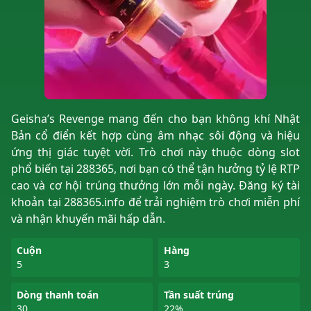
Geisha’s Revenge mang đến cho bạn không khí Nhật
Bản cổ điển kết hợp cùng âm nhạc sôi động và hiệu
ứng thị giác tuyệt vời. Trò chơi này thuộc dòng slot
phổ biến tại 288365, nơi bạn có thể tận hưởng tỷ lệ RTP
cao và cơ hội trúng thưởng lớn mỗi ngày. Đăng ký tài
khoản tại 288365.info để trải nghiệm trò chơi miễn phí
và nhận khuyến mãi hấp dẫn.
Cuộn
Hàng
5
3
Dòng thanh toán
Tần suất trúng
30
22%