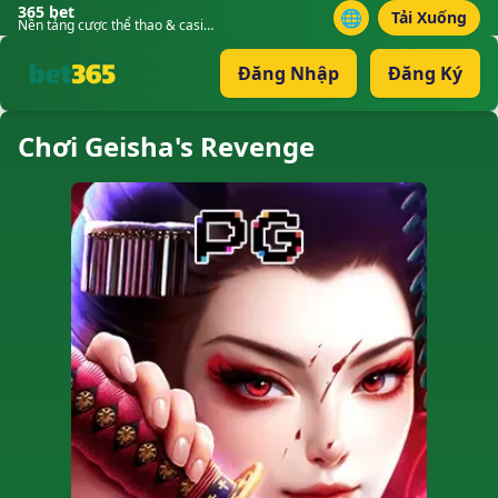
365 bet
🌐
Tải Xuống
Nền tảng cược thể thao & casino uy tín
Đăng Nhập
Đăng Ký
Chơi Geisha's Revenge