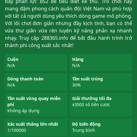
bay phản lực B52 để tiêu diệt kẻ thù. Trò chơi này
mang đậm phong cách quân đội Việt Nam và phù hợp
với tất cả người dùng yêu thích dòng game mô phỏng.
Với lối chơi đơn giản nhưng đầy kịch tính, bạn có thể
vừa thư giãn vừa rèn luyện kỹ năng phản xạ nhanh
nhạy. Truy cập 288365.info để bắt đầu hành trình trở
thành phi công xuất sắc nhất!
Cuộn
Hàng
N/A
N/A
Dòng thanh toán
Tần suất trúng
N/A
30%
Tần suất vòng quay miễn
Giải thưởng tối đa
phí
x3000 số tiền cược
Không áp dụng
Xác suất thắng lớn nhất
Độ biến động
1/100000
Trung bình