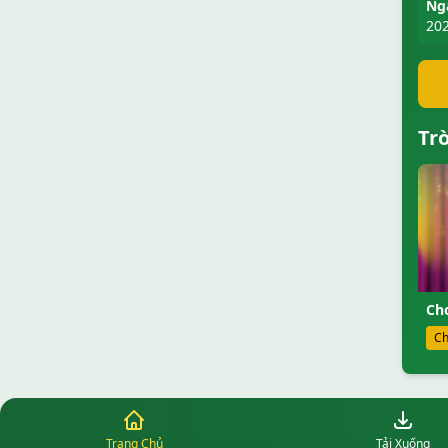
Ng
20
Tr
Chơ
Ch
Trang Chủ
Tải Xuống