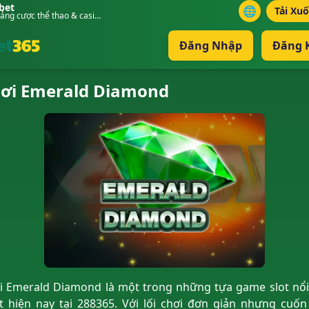
bet
🌐
Tải Xu
Nền tảng cược thể thao & casino uy tín
Đăng Nhập
Đăng 
ơi Emerald Diamond
i Emerald Diamond là một trong những tựa game slot nổi
t hiện nay tại 288365. Với lối chơi đơn giản nhưng cuốn