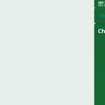
365 
Ch