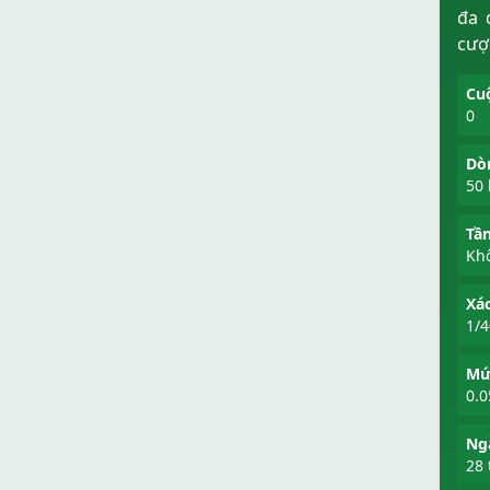
đa 
cược
Cu
0
Dò
50
Tầ
Kh
Xác
1/
Mức
0.0
Ng
28 